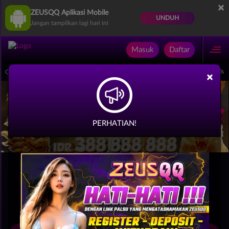
×
ZEUSQQ Aplikasi Mobile
UNDUH
Jangan tampilkan lagi hari ini
Masuk
Daftar
TIF BONUS MELIMPAH BURUAN DAFTAR SEKARANG !
Pemeliharaan Terjadwal
×
PERHATIAN!
JACKPOT
PLAY