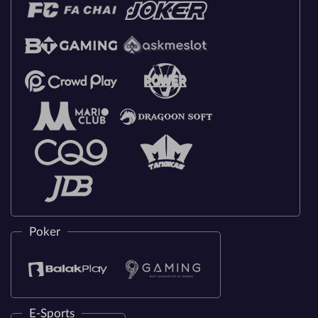
Poker
E-Sports