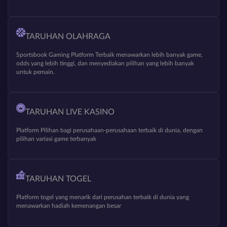
TARUHAN OLAHRAGA
Sportsbook Gaming Platform Terbaik menawarkan lebih banyak game,
odds yang lebih tinggi, dan menyediakan pilihan yang lebih banyak
untuk pemain.
TARUHAN LIVE KASINO
Platform Pilihan bagi perusahaan-perusahaan terbaik di dunia, dengan
pilihan variasi game terbanyak
TARUHAN TOGEL
Platform togel yang menarik dari perusahan terbaik di dunia yang
menawarkan hadiah kemenangan besar