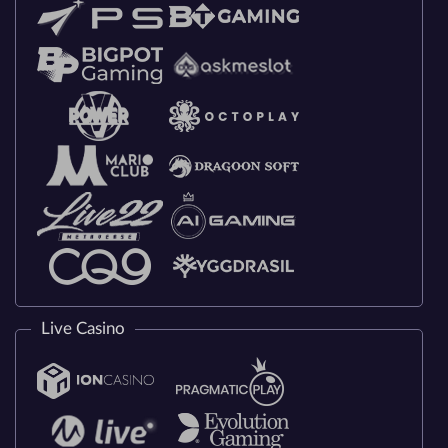
Live Casino