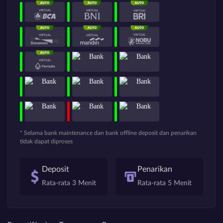
* Selama bank maintenance dan bank offline deposit dan penarikan
tidak dapat diproses
Deposit
Penarikan
Rata-rata 3 Menit
Rata-rata 5 Menit