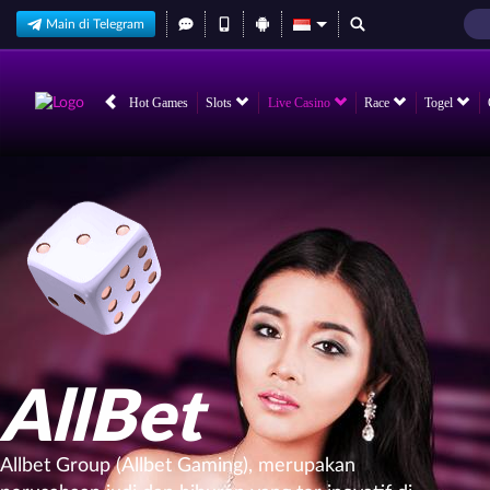
Main di Telegram
Hot Games
Slots
Live Casino
Race
Togel
AllBet
Allbet Group (Allbet Gaming), merupakan