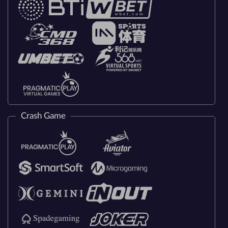
Crash Game