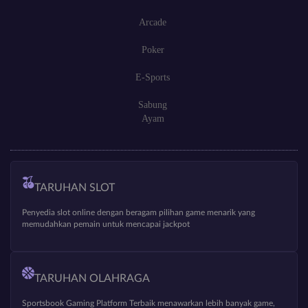
Arcade
Poker
E-Sports
Sabung
Ayam
TARUHAN SLOT
Penyedia slot online dengan beragam pilihan game menarik yang
memudahkan pemain untuk mencapai jackpot
TARUHAN OLAHRAGA
Sportsbook Gaming Platform Terbaik menawarkan lebih banyak game,