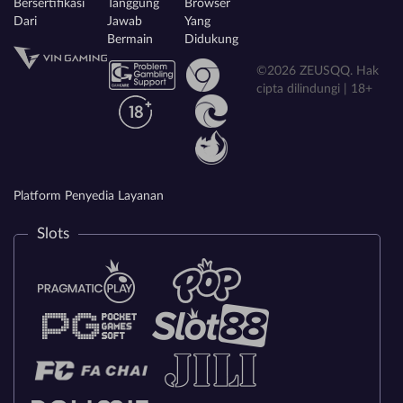
Bersertifikasi
Tanggung
Browser
Dari
Jawab
Yang
Bermain
Didukung
©2026 ZEUSQQ. Hak
cipta dilindungi | 18+
Platform Penyedia Layanan
Slots