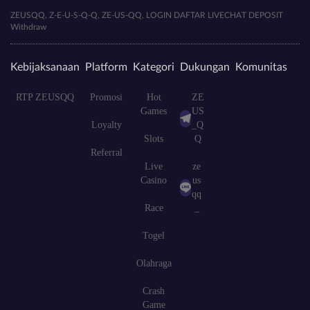
ZEUSQQ, Z-E-U-S-Q-Q, ZE-US-QQ, LOGIN DAFTAR LIVECHAT DEPOSIT
Withdraw
Kebijaksanaan
Platform
Kategori
Dukungan
Komunitas
RTP ZEUSQQ
Promosi
Hot
ZE
Games
US
Loyalty
_Q
Slots
Q
Referral
Live
ze
Casino
us
qq
Race
_
Togel
Olahraga
Crash
Game