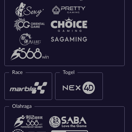
Race
Togel
Olahraga