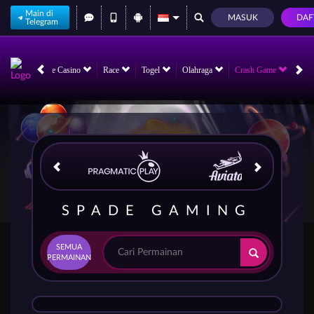
Main di
MASUK
DAF
Telegram
Slots
Live Casino
Race
Togel
Olahraga
Crash Game
Arc
SPADE GAMING
SEMUA
PERMAINAN