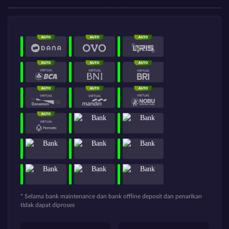
* Selama bank maintenance dan bank offline deposit dan penarikan
tidak dapat diproses