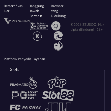
Bersertifikasi
Tanggung
Browser
Dari
Jawab
Yang
Bermain
Didukung
©2026 ZEUSQQ. Hak
cipta dilindungi | 18+
Platform Penyedia Layanan
Slots