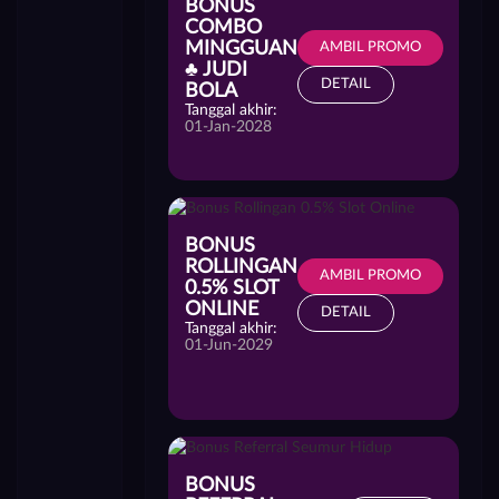
BONUS
COMBO
MINGGUAN
AMBIL PROMO
♣ JUDI
DETAIL
BOLA
Tanggal akhir:
01-Jan-2028
BONUS
ROLLINGAN
AMBIL PROMO
0.5% SLOT
ONLINE
DETAIL
Tanggal akhir:
01-Jun-2029
BONUS