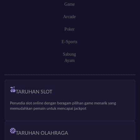
Game
Arcade
Poker
E-Sports
Sabung
Ayam
TARUHAN SLOT
Penyedia slot online dengan beragam pilihan game menarik yang
memudahkan pemain untuk mencapai jackpot
TARUHAN OLAHRAGA