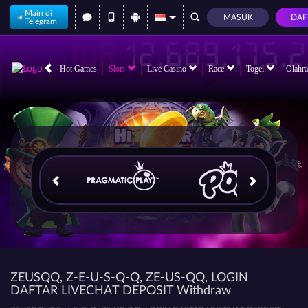
Main di
MASUK
DAF
Telegram
IDR
12,689,175,
Hot Games
Slots
Live Casino
Race
Togel
Olahr
ZEUSQQ, Z-E-U-S-Q-Q, ZE-US-QQ, LOGIN
DAFTAR LIVECHAT DEPOSIT Withdraw