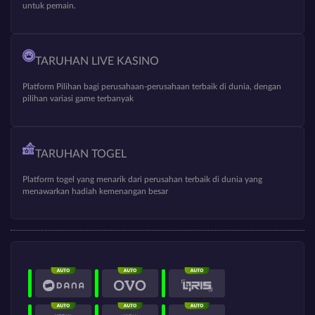
untuk pemain.
TARUHAN LIVE KASINO
Platform Pilihan bagi perusahaan-perusahaan terbaik di dunia, dengan
pilihan variasi game terbanyak
TARUHAN TOGEL
Platform togel yang menarik dari perusahan terbaik di dunia yang
menawarkan hadiah kemenangan besar