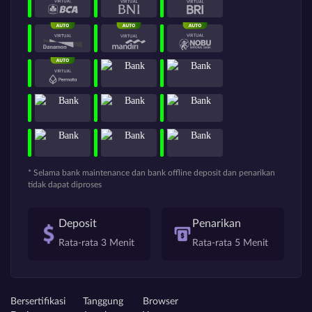
* Selama bank maintenance dan bank offline deposit dan penarikan
tidak dapat diproses
Deposit
Penarikan
Rata-rata 3 Menit
Rata-rata 5 Menit
Bersertifikasi
Tanggung
Browser