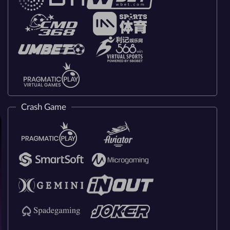
Crash Game