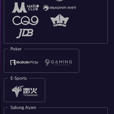
Poker
E-Sports
Sabung Ayam