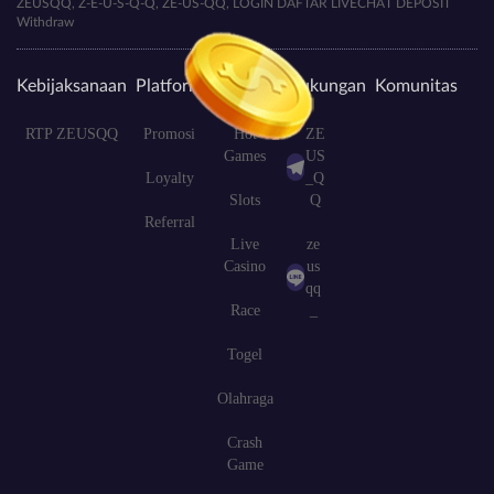
ZEUSQQ, Z-E-U-S-Q-Q, ZE-US-QQ, LOGIN DAFTAR LIVECHAT DEPOSIT
Withdraw
Kebijaksanaan
Platform
Kategori
Dukungan
Komunitas
RTP ZEUSQQ
Promosi
Hot
ZE
Games
US
Loyalty
_Q
Slots
Q
Referral
Live
ze
Casino
us
qq
Race
_
Togel
Olahraga
Crash
Game