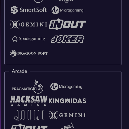
Arcade