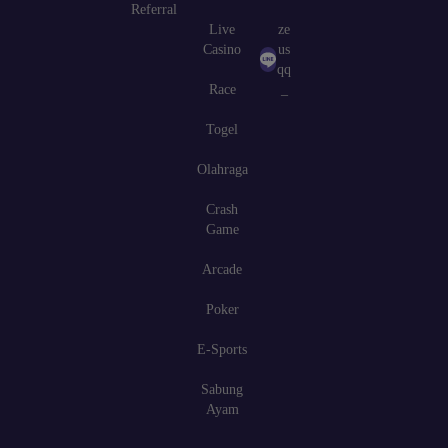
Referral
Live
ze
Casino
us
qq
Race
_
Togel
Olahraga
Crash
Game
Arcade
Poker
E-Sports
Sabung
Ayam