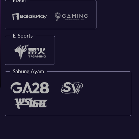
Poker
E-Sports
Sabung Ayam