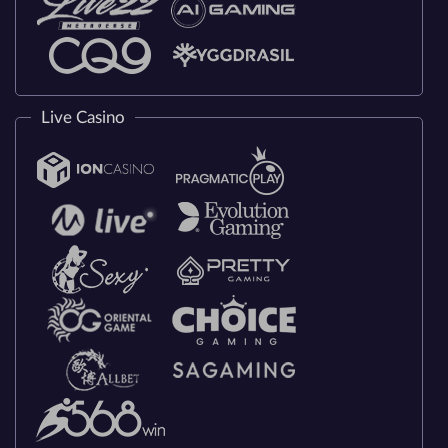
Live Casino