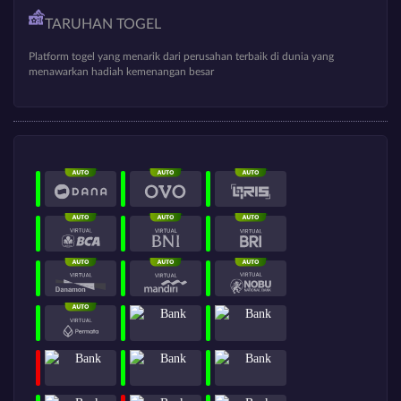
TARUHAN TOGEL
Platform togel yang menarik dari perusahan terbaik di dunia yang
menawarkan hadiah kemenangan besar